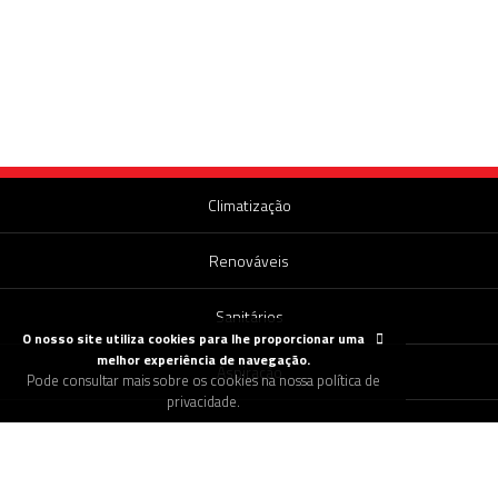
Climatização
Renováveis
Sanitários
O nosso site utiliza cookies para lhe proporcionar uma
melhor experiência de navegação.
Aspiração
Pode consultar mais sobre os cookies na nossa política de
privacidade.
Canalização
Encomendar Pellets