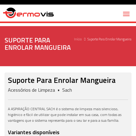
Toggl
naviga
SUPORTE PARA
Início
Suporte Para Enrolar Mangueira
ENROLAR MANGUEIRA
Suporte Para Enrolar Mangueira
Acessórios de Limpeza • Sach
A ASPIRAÇÃO CENTRAL SACH é o sistema de limpeza mais silencioso,
higiénico e fácil de utilizar que pode instalar em sua casa, com todas as
vantagens que o sistema representa para o seu lar e para a sua família.
Variantes disponíveis