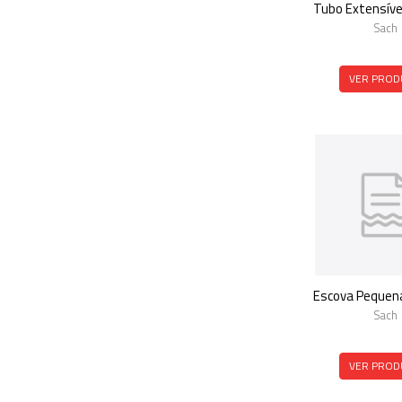
Tubo Extensíve
Sach
VER PROD
Escova Pequen
Sach
VER PROD