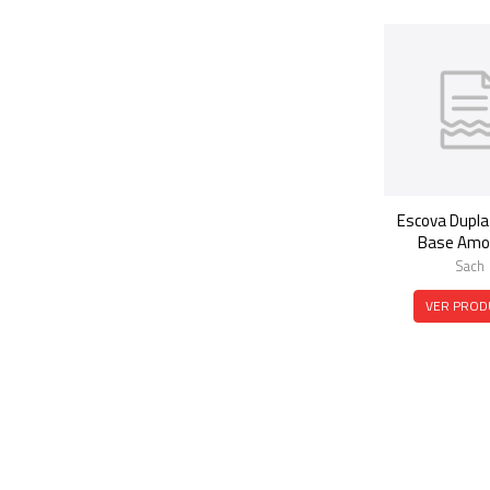
Escova Dupla
Base Amov
Sach
VER PROD