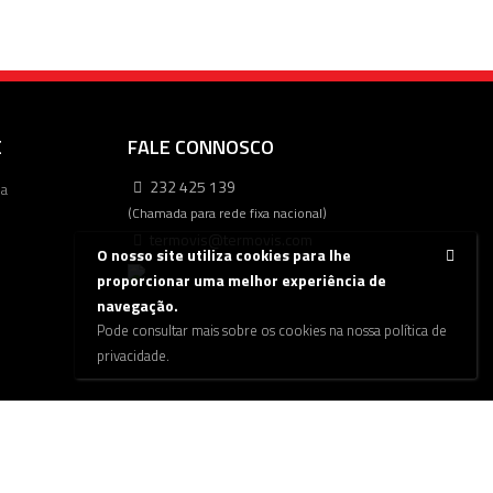
E
FALE CONNOSCO
232 425 139
ca
(Chamada para rede fixa nacional)
termovis@termovis.com
O nosso site utiliza cookies para lhe
proporcionar uma melhor experiência de
navegação.
Pode consultar mais sobre os cookies na nossa política de
privacidade.
os e Condições
|
Livro de Reclamações
|