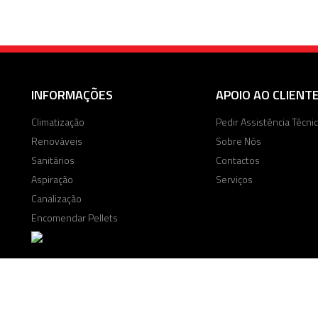
INFORMAÇÕES
APOIO AO CLIENT
Climatização
Pedir Assistência Técni
Renováveis
Sobre Nós
Sanitários
Contactos
Aspiração
Serviços
Canalização
Encomendar Pellets
© 2026 Termovis - Soluções em climatização
|
Politíca de Privacidade
|
Term