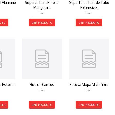
l Aluminio
Suporte Para Enrolar
Suporte de Parede Tubo
Mangueira
Extensível
Sach
Sach
UTO
VER PRODUTO
VER PRODUTO
a Estofos
Bico de Cantos
Escova Mopa Microfibra
Sach
Sach
UTO
VER PRODUTO
VER PRODUTO