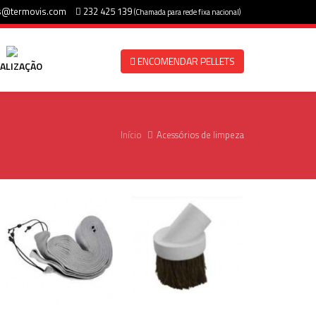
s@termovis.com
232 425 139
(Chamada para rede fixa nacional)
ENCOMENDAR PELLETS
ALIZAÇÃO
Início
Acessórios de limpeza