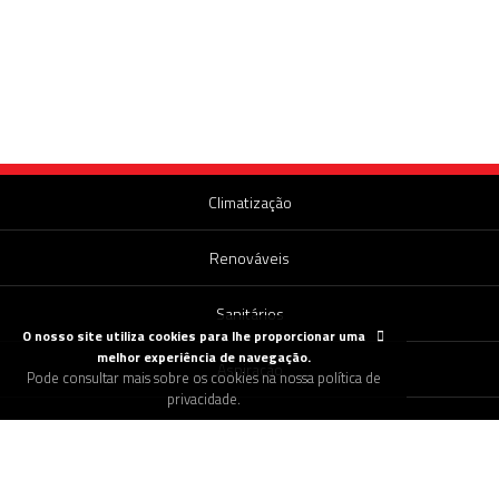
Climatização
Renováveis
Sanitários
O nosso site utiliza cookies para lhe proporcionar uma
melhor experiência de navegação.
Aspiração
Pode consultar mais sobre os cookies na nossa política de
privacidade.
Canalização
Encomendar Pellets