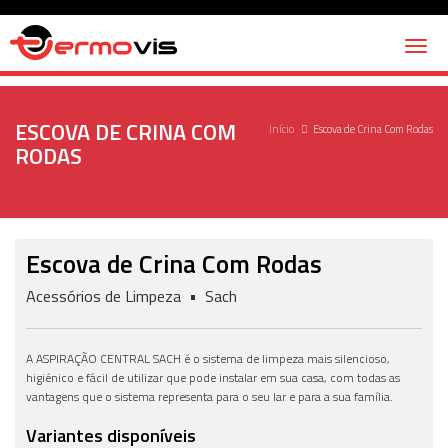
Toggl
naviga
ESCOVA DE CRINA COM
Início
Escova de Crina Com Rodas
RODAS
Escova de Crina Com Rodas
Acessórios de Limpeza • Sach
A ASPIRAÇÃO CENTRAL SACH é o sistema de limpeza mais silencioso,
higiénico e fácil de utilizar que pode instalar em sua casa, com todas as
vantagens que o sistema representa para o seu lar e para a sua família.
Variantes disponíveis