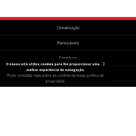
Climatização
Renováveis
Sanitários
O nosso site utiliza cookies para lhe proporcionar uma
melhor experiência de navegação.
Aspiração
Pode consultar mais sobre os cookies na nossa política de
privacidade.
Canalização
Encomendar Pellets
Pedir Assistência Técnica