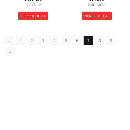
Extraflame
Extraflame
VER PRODUTO
VER PRODUTO
«
1
2
3
4
5
6
7
8
9
»